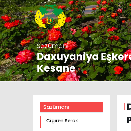
Sazûmanî
Daxuyaniya Eşkere
Kesane
Sazûmanî
Cîgirên Serok