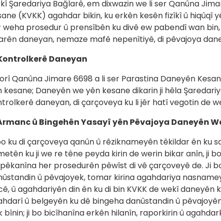
î Şaredariya Bağlarê, em dixwazin we li ser Qanûna Jima
ane (KVKK) agahdar bikin, ku erkên kesên fizîkî û hiqûqî 
 weha prosedur û prensîbên ku divê ew pabendî wan bin, 
jarên daneyan, nemaze mafê nepenîtiyê, di pêvajoya dan
 Kontrolkerê Daneyan
gorî Qanûna Jimare 6698 a li ser Parastina Daneyên Kes
 kesane; Daneyên we yên kesane dikarin ji hêla Şaredariy
trolkerê daneyan, di çarçoveya ku li jêr hatî vegotin de we
 Armanc û Bingehên Yasayî yên Pêvajoya Daneyên W
bo ku di çarçoveya qanûn û rêziknameyên têkildar ên ku sa
metên ku ji we re têne peyda kirin de werin bikar anîn, ji 
pêkanîna her prosedurên pêwîst di vê çarçoveyê de. Ji bo
ûstandin û pêvajoyek, tomar kirina agahdariya nasnameya
ê, û agahdariyên din ên ku di bin KVKK de wekî daneyên 
hdarî û belgeyên ku dê bingeha danûstandin û pêvajoyên ku
 bînin; ji bo bicîhanîna erkên hilanîn, raporkirin û agahda