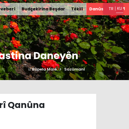
|
KU
TR
êveberî
Budçekirina Beşdar
Têkilî
Danûstandin
rastina Daneyên
Rûpela Malê
Sazûmanî
orî Qanûna