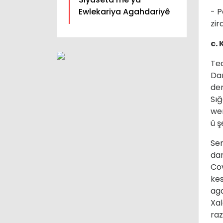
Ewlekariya Agahdariyê
- P
zir
c.
Ted
Dan
der
Sığ
wer
û ş
Ser
dan
Cov
kes
aga
Xa
raz