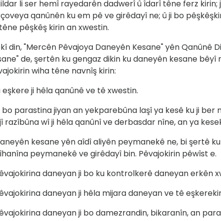
ildar li ser hemî rayedarên dadwerî û îdarî têne ferz kirin
çoveya qanûnên ku em pê ve girêdayî ne; û ji bo pêşkêşkir
têne pêşkêş kirin an xwestin.
kî din, "Mercên Pêvajoya Daneyên Kesane" yên Qanûnê Di
ane" de, şertên ku gengaz dikin ku daneyên kesane bêyî 
ajokirin wiha têne navnîş kirin:
i eşkere ji hêla qanûnê ve tê xwestin.
i bo parastina jiyan an yekparebûna laşî ya kesê ku ji ber
jî razîbûna wî ji hêla qanûnî ve derbasdar nîne, an ya kesek
aneyên kesane yên aîdî aliyên peymanekê ne, bi şertê k
îhanîna peymanekê ve girêdayî bin. Pêvajokirin pêwîst e.
êvajokirina daneyan ji bo ku kontrolkerê daneyan erkên x
êvajokirina daneyan ji hêla mijara daneyan ve tê eşkerekir
êvajokirina daneyan ji bo damezrandin, bikaranîn, an para