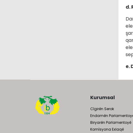
d.
Dan
ele
şar
qan
ele
se
e.
Kurumsal
Cîgirên Serok
Endamên Parlamentoy
Biryarên Parlamentoyê
Komîsyona Exlaqê