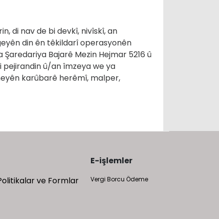
di nav de bi devkî, nivîskî, an
geyên din ên têkildarî operasyonên
na Şaredariya Bajarê Mezin Hejmar 5216 û
i pejirandin û/an îmzeya we ya
kîneyên karûbarê herêmî, malper,
E-işlemler
Politikalar ve Formlar
Vergi Borcu Ödeme