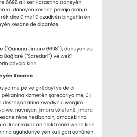
re 6698 a li ser Parastina Daneyên
yên ku daneyên kesane pêvajo dikin, û
rêk dixe û maf û azadiyên bingehîn ên
eyên kesane de diparêze.
ane ("Qanûna Jimare 6698"), daneyên we
a Bağlarê ("Şaredarî") ve wekî
rin pêvajo kirin.
e yên Kesane
ziya me pê ve girêdayî ye de di
bo pêkanîna xizmetên şaredariya me, û ji
 destnîşankirina xwediyê û wergirê
 we, navnîşan, jimara têlefonê, jimara
kesane têne hesibandin; amadekirina
 li ser kaxez an elektronîkî werin kirin
rkirina agahdariyê yên ku li gorî qanûnên