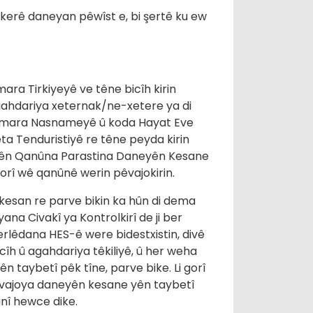
kerê daneyan pêwîst e, bi şertê ku ew
ara Tirkiyeyê ve têne bicîh kirin
gahdariya xeternak/ne-xetere ya di
Hejmara Nasnameyê û koda Hayat Eve
ta Tenduristiyê re têne peyda kirin
û 6 ên Qanûna Parastina Daneyên Kesane
rî wê qanûnê werin pêvajokirin.
 kesan re parve bikin ka hûn di dema
na Civakî ya Kontrolkirî de ji ber
erlêdana HES-ê were bidestxistin, divê
îh û agahdariya têkiliyê, û her weha
 taybetî pêk tîne, parve bike. Li gorî
vajoya daneyên kesane yên taybetî
ûnî hewce dike.