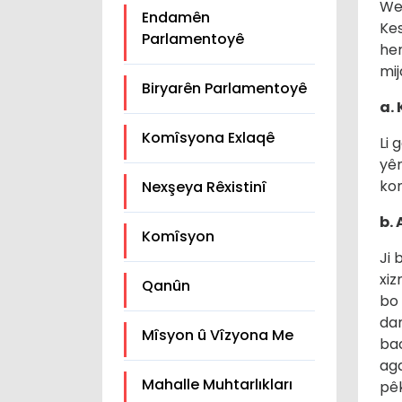
Wek
Endamên
Kes
Parlamentoyê
her
mi
Biryarên Parlamentoyê
a.
Komîsyona Exlaqê
Li 
yên
kon
Nexşeya Rêxistinî
b.
Komîsyon
Ji 
xiz
Qanûn
bo 
dan
Mîsyon û Vîzyona Me
bac
aga
Mahalle Muhtarlıkları
pêk