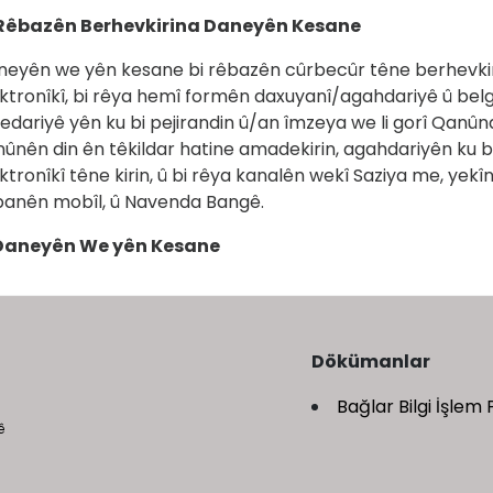
 Rêbazên Berhevkirina Daneyên Kesane
eyên we yên kesane bi rêbazên cûrbecûr têne berhevkirin, 
ktronîkî, bi rêya hemî formên daxuyanî/agahdariyê û bel
edariyê yên ku bi pejirandin û/an îmzeya we li gorî Qanû
ûnên din ên têkildar hatine amadekirin, agahdariyên ku b
ktronîkî têne kirin, û bi rêya kanalên wekî Saziya me, ye
panên mobîl, û Navenda Bangê.
 Daneyên We yên Kesane
Dökümanlar
Bağlar Bilgi İşlem 
ê