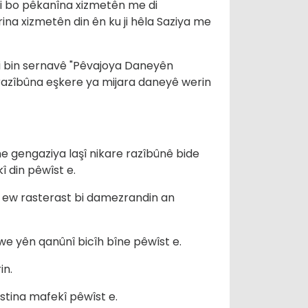
; ji bo pêkanîna xizmetên me di
ina xizmetên din ên ku ji hêla Saziya me
 bin sernavê "Pêvajoya Daneyên
razîbûna eşkere ya mijara daneyê werin
 ne gengaziya laşî nikare razîbûnê bide
î din pêwîst e.
u ew rasterast bi damezrandin an
we yên qanûnî bicîh bîne pêwîst e.
in.
stina mafekî pêwîst e.