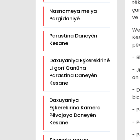
têk
çar
Nasnameya me ya
ve 
Pargîdaniyê
We
Parastina Daneyên
Kes
Kesane
pêv
- B
Daxuyaniya Eşkerekirinê
Li gorî Qanûna
- J
Parastina Daneyên
an 
Kesane
- D
bic
Daxuyaniya
Eşkerekirina Kamera
- P
Pêvajoya Daneyên
- P
Kesane
- P
Siyaseta me ya