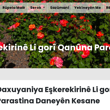
Rûpela Malê
Serok
Sazûmanî
Yekîneyên Me
R
kirinê Li gorî Qanûna Pa
Daxuyaniya Eşkerekirinê Li g
Parastina Daneyên Kesane