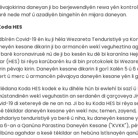
êvajokirina daneyan ji bo berjewendiyên rewa yên kontrol
arê nede maf û azadiyên bingehîn ên mijara daneyan.
 Koda HES
bîrên Covid-19 ên ku ji hêla Wezareta Tenduristiyê ya Kom
eyên kesane dikarin ji bo armancên wekî veguheztina a
barê koronavirusê nû de ji bo kesên ku dê bi karanîna 
ar (HES) bi rêya karûbarên ku di bin protokolek bi Wezare
in pêvajo kirin. Daneyên kesane dikarin li gorî Xalên 5 
ert û merc û armancên pêvajoya daneyên kesane yên li go
lêdana Koda HES kodek e ku dihêle hûn bi ewlehî bi sazî û
ûstandinên wekî veguhastin an serdanên di çarçoveya Jiya
id-19 di xetereyê de ne an na. Ji bo ku Koda HES bi rêya s
ê têkildar daneyên kesane yên wekî nav, temen, zayend, c
hdariya tenduristiyê ya berê û niha, ku daneyên kesane yên
la 6-an a Qanûna Parastina Daneyên Kesane ("KVKK"), pê
îbûna agahdar a kesê têkildar an hebûna îstîsnayên qan