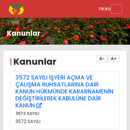
|
TR
KU
Kanunlar
Kanunlar
A-
A+
3572 SAYILI İŞYERİ AÇMA VE
ÇALIŞMA RUHSATLARINA DAİR
KANUN HÜKMÜNDE KARARNAMENİN
DEĞİŞTİRİLEREK KABULÜNE DAİR
KANUN
3572 SAYILI
3572 SAYILI