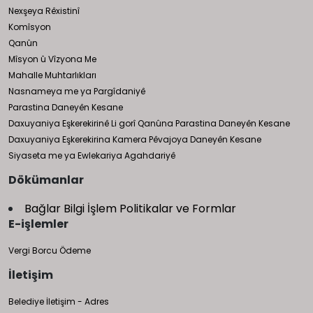
Nexşeya Rêxistinî
Komîsyon
Qanûn
Mîsyon û Vîzyona Me
Mahalle Muhtarlıkları
Nasnameya me ya Pargîdaniyê
Parastina Daneyên Kesane
Daxuyaniya Eşkerekirinê Li gorî Qanûna Parastina Daneyên Kesane
Daxuyaniya Eşkerekirina Kamera Pêvajoya Daneyên Kesane
Siyaseta me ya Ewlekariya Agahdariyê
Dökümanlar
Bağlar Bilgi İşlem Politikalar ve Formlar
E-işlemler
Vergi Borcu Ödeme
İletişim
Belediye İletişim - Adres