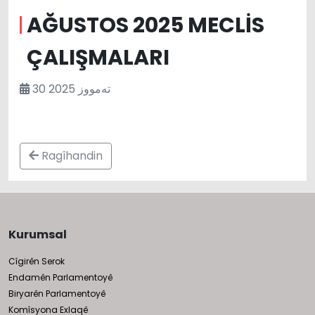
AĞUSTOS 2025 MECLİS
ÇALIŞMALARI
30 تەمووز 2025
Ragîhandin
Kurumsal
Cîgirên Serok
Endamên Parlamentoyê
Biryarên Parlamentoyê
Komîsyona Exlaqê