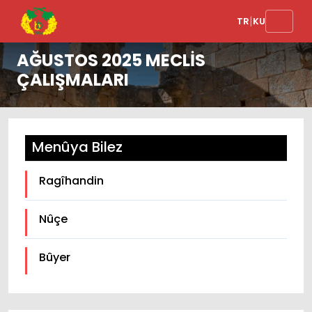
|
TR
KU
AĞUSTOS 2025 MECLİS
ÇALIŞMALARI
Menûya Bilez
Ragîhandin
Nûçe
Bûyer