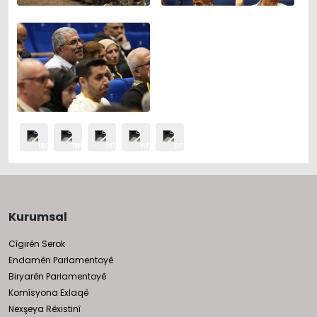
Kurumsal
Cîgirên Serok
Endamên Parlamentoyê
Biryarên Parlamentoyê
Komîsyona Exlaqê
Nexşeya Rêxistinî