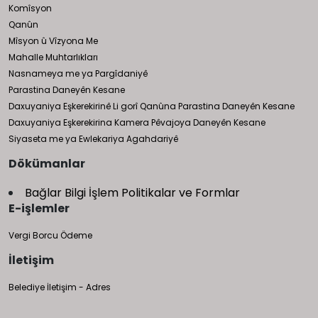
Komîsyon
Qanûn
Mîsyon û Vîzyona Me
Mahalle Muhtarlıkları
Nasnameya me ya Pargîdaniyê
Parastina Daneyên Kesane
Daxuyaniya Eşkerekirinê Li gorî Qanûna Parastina Daneyên Kesane
Daxuyaniya Eşkerekirina Kamera Pêvajoya Daneyên Kesane
Siyaseta me ya Ewlekariya Agahdariyê
Dökümanlar
Bağlar Bilgi İşlem Politikalar ve Formlar
E-işlemler
Vergi Borcu Ödeme
İletişim
Belediye İletişim - Adres