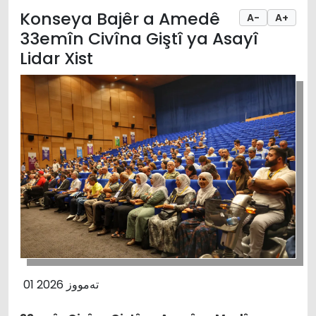
Konseya Bajêr a Amedê
A-
A+
33emîn Civîna Giştî ya Asayî
Lidar Xist
01 تەمووز 2026