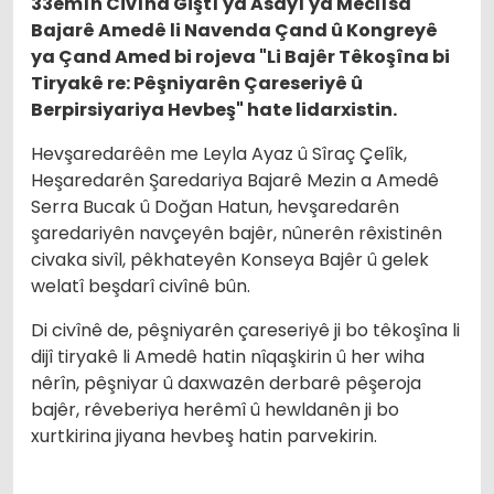
33emîn Civîna Giştî ya Asayî ya Meclîsa
Bajarê Amedê li Navenda Çand û Kongreyê
ya Çand Amed bi rojeva "Li Bajêr Têkoşîna bi
Tiryakê re: Pêşniyarên Çareseriyê û
Berpirsiyariya Hevbeş" hate lidarxistin.
Hevşaredarêên me Leyla Ayaz û Sîraç Çelîk,
Heşaredarên Şaredariya Bajarê Mezin a Amedê
Serra Bucak û Doğan Hatun, hevşaredarên
şaredariyên navçeyên bajêr, nûnerên rêxistinên
civaka sivîl, pêkhateyên Konseya Bajêr û gelek
welatî beşdarî civînê bûn.
Di civînê de, pêşniyarên çareseriyê ji bo têkoşîna li
dijî tiryakê li Amedê hatin nîqaşkirin û her wiha
nêrîn, pêşniyar û daxwazên derbarê pêşeroja
bajêr, rêveberiya herêmî û hewldanên ji bo
xurtkirina jiyana hevbeş hatin parvekirin.