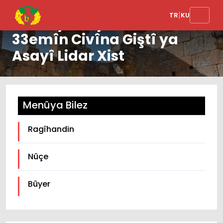
|
TR
KU
Konseya Bajêr a Amedê
33emîn Civîna Giştî ya
Asayî Lidar Xist
Menûya Bilez
Ragîhandin
Nûçe
Bûyer