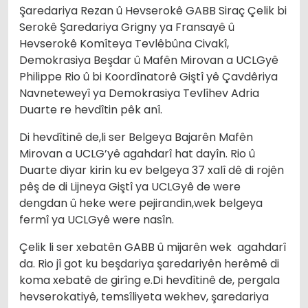
Şaredariya Rezan û Hevserokê GABB Siraç Çelik bi
Serokê Şaredariya Grigny ya Fransayê û
Hevserokê Komîteya Tevlêbûna Civakî,
Demokrasiya Beşdar û Mafên Mirovan a UCLGyê
Philippe Rio û bi Koordînatorê Giştî yê Çavdêriya
Navneteweyî ya Demokrasiya Tevlîhev Adria
Duarte re hevdîtin pêk anî.
Di hevdîtinê de,li ser Belgeya Bajarên Mafên
Mirovan a UCLG’yê agahdarî hat dayîn. Rio û
Duarte diyar kirin ku ev belgeya 37 xalî dê di rojên
pêş de di Lijneya Giştî ya UCLGyê de were
dengdan û heke were pejirandin,wek belgeya
fermî ya UCLGyê were nasîn.
Çelik li ser xebatên GABB û mijarên wek agahdarî
da. Rio jî got ku beşdariya şaredariyên herêmê di
koma xebatê de girîng e.Di hevdîtinê de, pergala
hevserokatiyê, temsîliyeta wekhev, şaredariya