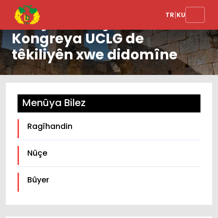
|
TR
KU
Hevşaredar Çelik di
Kongreya UCLG de
têkiliyên xwe didomîne
Menûya Bilez
Ragîhandin
Nûçe
Bûyer