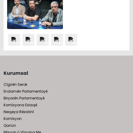
Kurumsal
Cîgirên Serok
Endamên Parlamentoyê
Biryarên Parlamentoyê
Komîsyona Exlaqê
Nexşeya Rêxistinî
Komîsyon
Qanûn
Mîsyon û Vîzyona Me