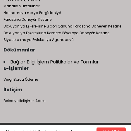
Mahalle Muhtarlıkları
Nasnameya me ya Pargîdaniyê
Parastina Daneyên Kesane
Daxuyaniya Eşkerekirinê Li gorî Qanûna Parastina Daneyên Kesane
Daxuyaniya Eşkerekirina Kamera Pêvajoya Daneyên Kesane
Siyaseta me ya Ewlekariya Agahdariyê
Dökümanlar
Bağlar Bilgi İşlem Politikalar ve Formlar
E-işlemler
Vergi Borcu Ödeme
İletişim
Belediye İletişim - Adres
Bağlar Belediyesi Bilgi İşlem Müdürlüğü tarafından yapılmıştır.