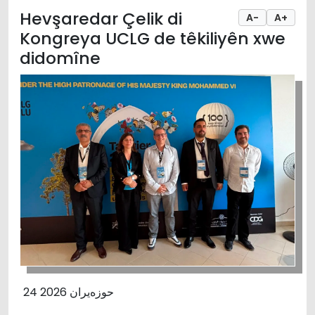
Hevşaredar Çelik di
A-
A+
Kongreya UCLG de têkiliyên xwe
didomîne
24 حوزەیران 2026