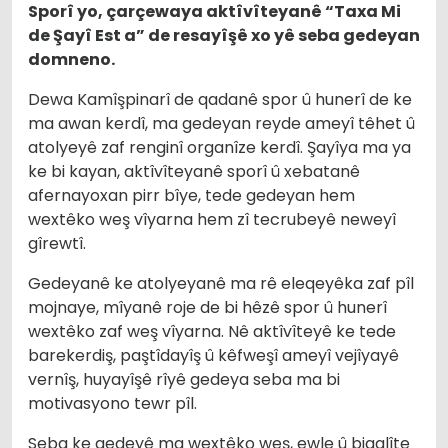
Sporî yo, çarçewaya aktîvîteyanê “Taxa Mi
de Şayî Est a” de resayîşê xo yê seba gedeyan
domneno.
Dewa Kamîşpinarî de qadanê spor û hunerî de ke
ma awan kerdî, ma gedeyan reyde ameyî têhet û
atolyeyê zaf renginî organîze kerdî. Şayîya ma ya
ke bi kayan, aktîvîteyanê sporî û xebatanê
afernayoxan pirr bîye, tede gedeyan hem
wextêko weş vîyarna hem zî tecrubeyê neweyî
gîrewtî.
Gedeyanê ke atolyeyanê ma rê eleqeyêka zaf pîl
mojnaye, mîyanê roje de bi hêzê spor û hunerî
wextêko zaf weş vîyarna. Nê aktîvîteyê ke tede
barekerdiş, paştîdayîş û kêfweşî ameyî vejîyayê
vernîş, huyayîşê rîyê gedeya seba ma bi
motivasyono tewr pîl.
Seba ke gedeyê ma wextêko weş, ewle û biqalîte