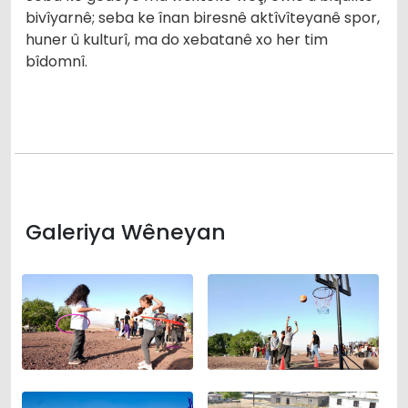
bivîyarnê; seba ke înan biresnê aktîvîteyanê spor,
huner û kulturî, ma do xebatanê xo her tim
bîdomnî.
Galeriya Wêneyan