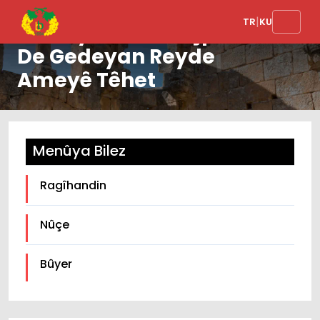
Taxa Mi De Şayî Est a:
|
TR
KU
Na Rey Ma Kamîşpinar
De Gedeyan Reyde
Ameyê Têhet
Menûya Bilez
Ragîhandin
Nûçe
Bûyer