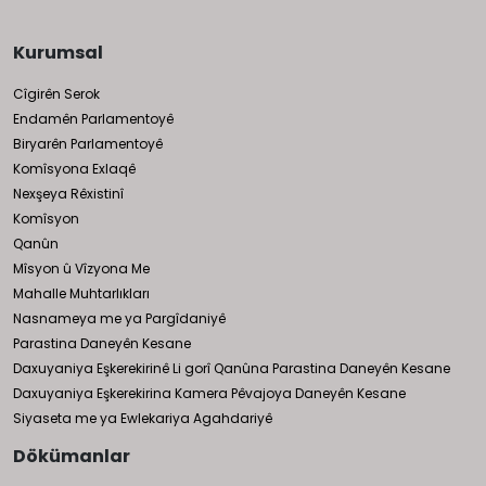
Kurumsal
Cîgirên Serok
Endamên Parlamentoyê
Biryarên Parlamentoyê
Komîsyona Exlaqê
Nexşeya Rêxistinî
Komîsyon
Qanûn
Mîsyon û Vîzyona Me
Mahalle Muhtarlıkları
Nasnameya me ya Pargîdaniyê
Parastina Daneyên Kesane
Daxuyaniya Eşkerekirinê Li gorî Qanûna Parastina Daneyên Kesane
Daxuyaniya Eşkerekirina Kamera Pêvajoya Daneyên Kesane
Siyaseta me ya Ewlekariya Agahdariyê
Dökümanlar