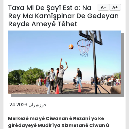
Taxa Mi De Şayî Est a: Na
A-
A+
Rey Ma Kamîşpinar De Gedeyan
Reyde Ameyê Têhet
24 حوزەیران 2026
Merkezê ma yê Ciwanan ê Rezanî yo ke
girêdayeyê Mudirîya Xizmetanê Ciwan û