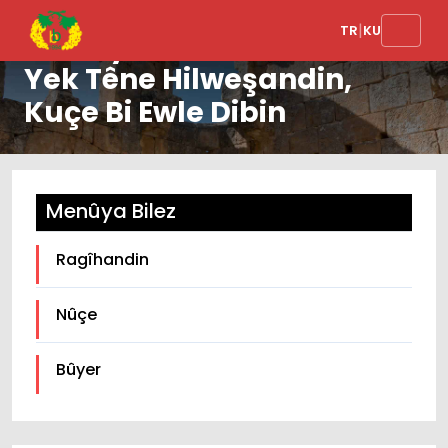
|
TR
KU
Avahiyên Metrûk Yek bi
Yek Têne Hilweşandin,
Kuçe Bi Ewle Dibin
Menûya Bilez
Ragîhandin
Nûçe
Bûyer