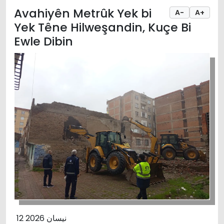
Avahiyên Metrûk Yek bi
A-
A+
Yek Têne Hilweşandin, Kuçe Bi
Ewle Dibin
12 نیسان 2026