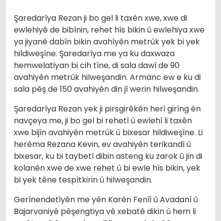
Şaredarîya Rezan ji bo gel li taxên xwe, xwe di
ewlehiyê de bibînin, rehet hîs bikin û ewlehiya xwe
ya jiyanê dabîn bikin avahîyên metrûk yek bi yek
hildiweşîne. Şaredarîya me ya ku daxwaza
hemwelatiyan bi cih tîne, di sala dawî de 90
avahiyên metrûk hilweşandin. Armanc ew e ku di
sala pêş de 150 avahiyên din jî werin hilweşandin.
Şaredarîya Rezan yek ji pirsgirêkên herî girîng ên
navçeya me, ji bo gel bi rehetî û ewlehî li taxên
xwe bijîn avahiyên metrûk û bixesar hildiweşîne. Li
herêma Rezana Kevin, ev avahiyên terikandî û
bixesar, ku bi taybetî dibin asteng ku zarok û jin di
kolanên xwe de xwe rehet û bi ewle hîs bikin, yek
bi yek têne tespîtkirin û hilweşandin.
Gerînendetîyên me yên Karên Fenîî û Avadanî û
Bajarvaniyê pêşengtiya vê xebatê dikin û hem li