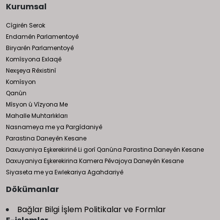
Kurumsal
Cîgirên Serok
Endamên Parlamentoyê
Biryarên Parlamentoyê
Komîsyona Exlaqê
Nexşeya Rêxistinî
Komîsyon
Qanûn
Mîsyon û Vîzyona Me
Mahalle Muhtarlıkları
Nasnameya me ya Pargîdaniyê
Parastina Daneyên Kesane
Daxuyaniya Eşkerekirinê Li gorî Qanûna Parastina Daneyên Kesane
Daxuyaniya Eşkerekirina Kamera Pêvajoya Daneyên Kesane
Siyaseta me ya Ewlekariya Agahdariyê
Dökümanlar
Bağlar Bilgi İşlem Politikalar ve Formlar