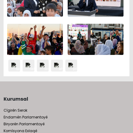
Kurumsal
Cîgirên Serok
Endamên Parlamentoyê
Biryarên Parlamentoyê
Komîsyona Exlaqê