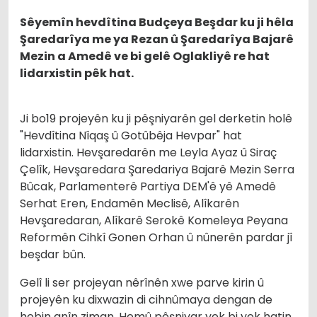
Sêyemîn hevdîtina Budçeya Beşdar ku ji hêla
Şaredarîya me ya Rezan û Şaredarîya Bajarê
Mezin a Amedê ve bi gelê Oglakliyê re hat
lidarxistin pêk hat.
Ji bo19 projeyên ku ji pêşniyarên gel derketin holê
"Hevdîtina Nîqaş û Gotûbêja Hevpar" hat
lidarxistin. Hevşaredarên me Leyla Ayaz û Siraç
Çelîk, Hevşaredara Şaredariya Bajarê Mezin Serra
Bûcak, Parlamenterê Partiya DEM'ê yê Amedê
Serhat Eren, Endamên Meclisê, Alîkarên
Hevşaredaran, Alîkarê Serokê Komeleya Peyana
Reformên Cihkî Gonen Orhan û nûnerên pardar jî
beşdar bûn.
Gelî li ser projeyan nêrînên xwe parve kirin û
projeyên ku dixwazin di cihnûmaya dengan de
hebin anîn ziman. Hemû pêşniyar yek bi yek hatin