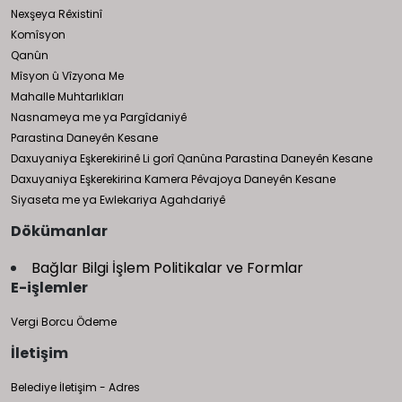
Nexşeya Rêxistinî
Komîsyon
Qanûn
Mîsyon û Vîzyona Me
Mahalle Muhtarlıkları
Nasnameya me ya Pargîdaniyê
Parastina Daneyên Kesane
Daxuyaniya Eşkerekirinê Li gorî Qanûna Parastina Daneyên Kesane
Daxuyaniya Eşkerekirina Kamera Pêvajoya Daneyên Kesane
Siyaseta me ya Ewlekariya Agahdariyê
Dökümanlar
Bağlar Bilgi İşlem Politikalar ve Formlar
E-işlemler
Vergi Borcu Ödeme
İletişim
Belediye İletişim - Adres