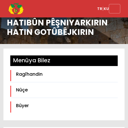
LI OGLAKLIYÊ BIRYAR A
|
TR
KU
GEL E: PROJEYÊN KU
HATIBÛN PÊŞNIYARKIRIN
HATIN GOTÛBÊJKIRIN
Menûya Bilez
Ragîhandin
Nûçe
Bûyer