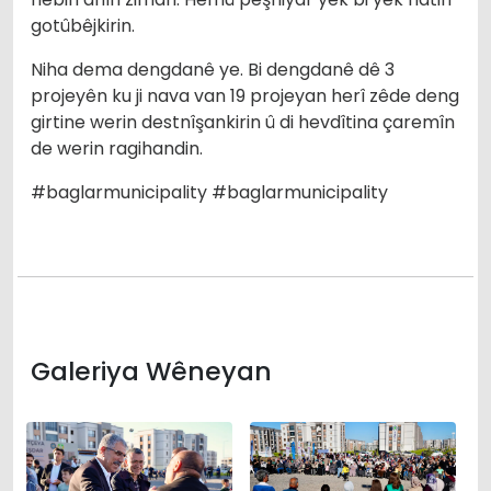
gotûbêjkirin.
Niha dema dengdanê ye. Bi dengdanê dê 3
projeyên ku ji nava van 19 projeyan herî zêde deng
girtine werin destnîşankirin û di hevdîtina çaremîn
de werin ragihandin.
#baglarmunicipality #baglarmunicipality
Galeriya Wêneyan