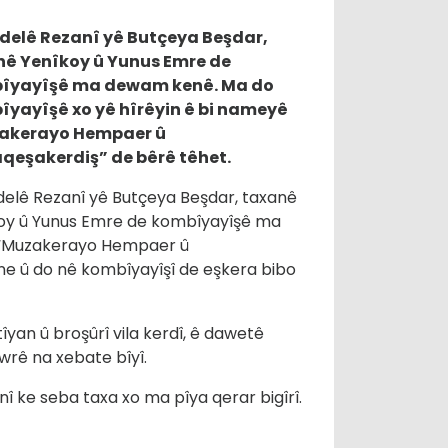
delê Rezanî yê Butçeya Beşdar,
ê Yenîkoy û Yunus Emre de
îyayîşê ma dewam kenê. Ma do
yayîşê xo yê hîrêyin ê bi nameyê
akerayo Hempaer û
eşakerdiş” de bêrê têhet.
delê Rezanî yê Butçeya Beşdar, taxanê
oy û Yunus Emre de kombîyayîşê ma
 “Muzakerayo Hempaer û
ne û do nê kombîyayîşî de eşkera bibo
îyan û broşûrî vila kerdî, ê dawetê
wrê na xebate bîyî.
 ke seba taxa xo ma pîya qerar bigîrî.