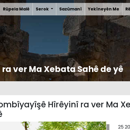
Rûpela Malê
Serok
Sazûmanî
Yekîneyên Me
R
 ra ver Ma Xebata Sahê de yê
ombîyayîşê Hîrêyinî ra ver Ma X
ê