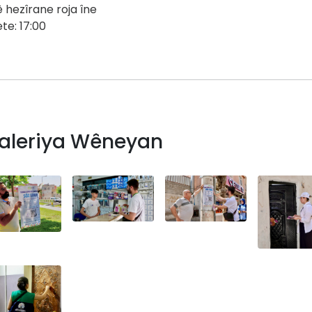
 hezîrane roja îne
te: 17:00
aleriya Wêneyan