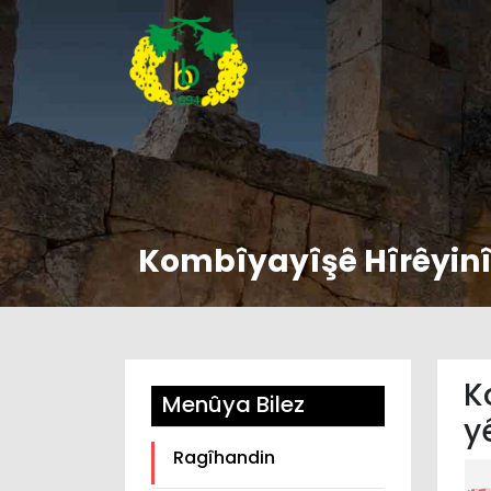
Kombîyayîşê Hîrêyinî
K
Menûya Bilez
y
Ragîhandin