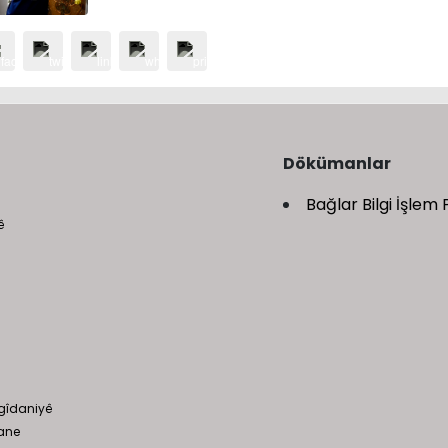
Dökümanlar
Bağlar Bilgi İşlem 
ê
gîdaniyê
ane