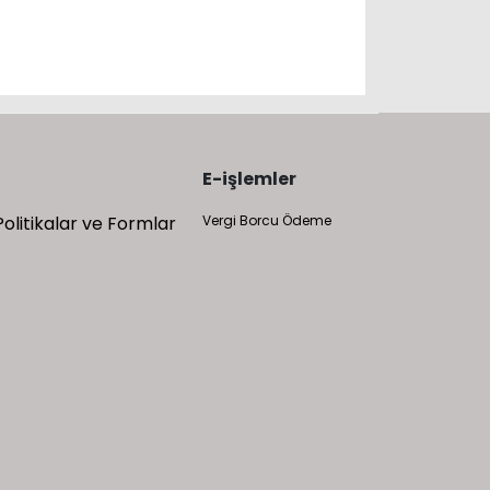
E-işlemler
Politikalar ve Formlar
Vergi Borcu Ödeme