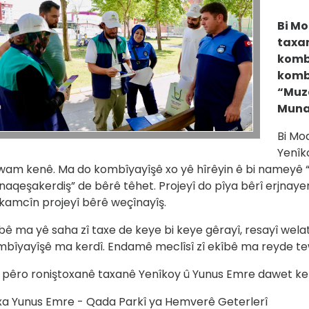
Bi Mo
taxan
komb
kombî
“Muz
Munaq
Bi Mo
Yenîk
wam kenê. Ma do kombîyayîşê xo yê hîrêyin ê bi nameyê
aqeşakerdiş” de bêrê têhet. Projeyî do pîya bêrî erjnaye
kamcîn projeyî bêrê weçînayîş.
bê ma yê saha zî taxe de keye bi keye gêrayî, resayî welat
bîyayîşê ma kerdî. Endamê meclîsî zî ekîbê ma reyde te
pêro roniştoxanê taxanê Yenîkoy û Yunus Emre dawet kenî
xa Yunus Emre - Qada Parkî ya Hemverê Geterlerî