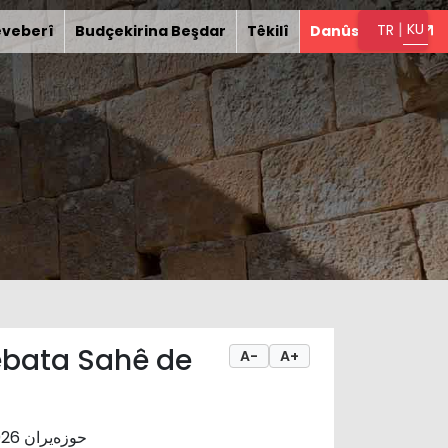
|
KU
TR
êveberî
Budçekirina Beşdar
Têkilî
Danûstandin
ebata Sahê de
A-
A+
25 حوزەیران 2026