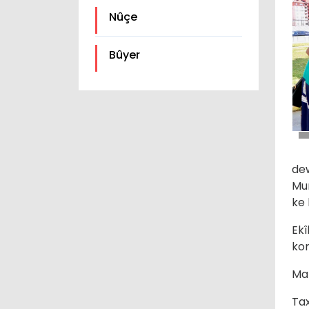
Nûçe
Bûyer
de
Mun
ke 
Ekî
kom
Ma 
Ta