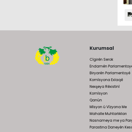
Kurumsal
Cîgirên Serok
Endamên Parlamentoy
Biryarên Parlamentoyê
Komîsyona Exlaqê
Nexşeya Rêxistinî
Komîsyon
Qanûn
Mîsyon û Vîzyona Me
Mahalle Muhtarlıkları
Nasnameya me ya Par
Parastina Daneyên Kes