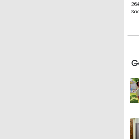
26ê
Sae
G