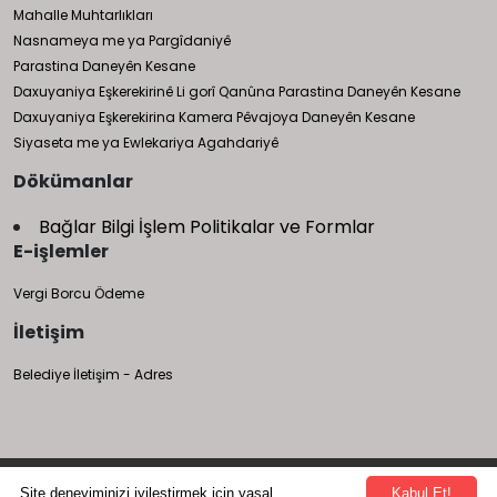
Mahalle Muhtarlıkları
Nasnameya me ya Pargîdaniyê
Parastina Daneyên Kesane
Daxuyaniya Eşkerekirinê Li gorî Qanûna Parastina Daneyên Kesane
Daxuyaniya Eşkerekirina Kamera Pêvajoya Daneyên Kesane
Siyaseta me ya Ewlekariya Agahdariyê
Dökümanlar
Bağlar Bilgi İşlem Politikalar ve Formlar
E-işlemler
Vergi Borcu Ödeme
İletişim
Belediye İletişim - Adres
Bağlar Belediyesi Bilgi İşlem Müdürlüğü tarafından yapılmıştır.
Site deneyiminizi iyileştirmek için yasal
Kabul Et!