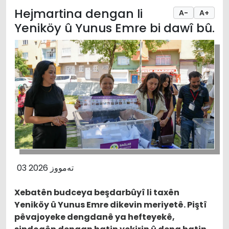
Hejmartina dengan li
A-
A+
Yeniköy û Yunus Emre bi dawî bû.
03 تەمووز 2026
Xebatên budceya beşdarbûyî li taxên
Yeniköy û Yunus Emre dikevin meriyetê. Piştî
pêvajoyeke dengdanê ya hefteyekê,