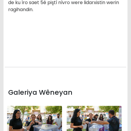
de ku îro saet 5ê piştî nîvro were lidarxistin werin
ragihandin.
Galeriya Wêneyan