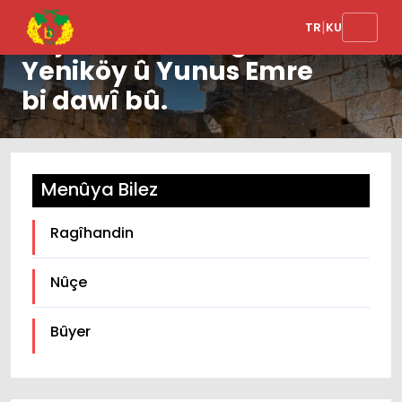
|
TR
KU
Hejmartina dengan li
Yeniköy û Yunus Emre
bi dawî bû.
Menûya Bilez
Ragîhandin
Nûçe
Bûyer