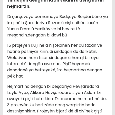
sindoqên dengan hatin vekirin û deng hatin
hejmartin.
Di çarçoveya bernameya Budçeya Beşdarbûnê ya
ku ji hêla Şaredariya Rezan û niştecihên taxên
Yunus Emre û Yeniköy ve bi hev re tê
meşandin,dengdan bi dawî bû
15 projeyên ku ji hêla niştecihên her du taxan ve
hatine pêşniyar kirin, di sindoqan de derketin.
Welatiyan hem li ser sindoqan û hem jî bi rêya
înternetê dengên xwe dan. Piştî heyamek
dengdanê ya hefteyekê, îro hejmartina dengan
pêk hat.
Hejmartina dengan bi beşdariya Hevşaredara
Leyla Ayaz, Alîkara Hevşaredara Jiyan Aslan bi
awayekî giştî hate kirin. Di encama hejmartinê de,
3 projeyên ku herî zêde deng wergirtin hatin
destnîşankirin. Projeyên bijartî dê di civînek giştî