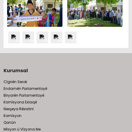
Kurumsal
Cîgirên Serok
Endamên Parlamentoyê
Biryarên Parlamentoyê
Komîsyona Exlaqê
Nexşeya Rêxistinî
Komîsyon
Qanûn
Mîsyon û Vîzyona Me