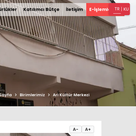
|
TR
KU
rlükler
Katılımcı Bütçe
İletişim
E-İşlemler
Sayfa
Birimlerimiz
Ari Kültür Merkezi
A-
A+