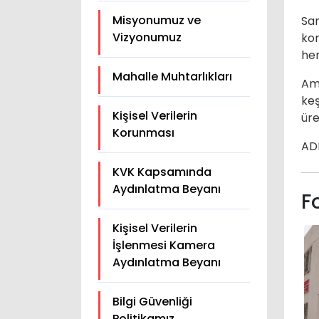
Misyonumuz ve
San
Vizyonumuz
kor
her
Mahalle Muhtarlıkları
Ama
keş
Kişisel Verilerin
üre
Korunması
ADR
KVK Kapsamında
Aydınlatma Beyanı
F
Kişisel Verilerin
İşlenmesi Kamera
Aydınlatma Beyanı
Bilgi Güvenliği
Politikamız