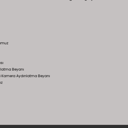
numuz
ası
latma Beyanı
mesi Kamera Aydınlatma Beyanı
ız