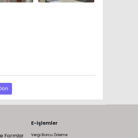
 Dön
E-işlemler
 ve Formlar
Vergi Borcu Ödeme