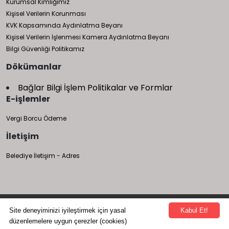
Kurumsal Kimliğimiz
Kişisel Verilerin Korunması
KVK Kapsamında Aydınlatma Beyanı
Kişisel Verilerin İşlenmesi Kamera Aydınlatma Beyanı
Bilgi Güvenliği Politikamız
Dökümanlar
Bağlar Bilgi İşlem Politikalar ve Formlar
E-işlemler
Vergi Borcu Ödeme
İletişim
Belediye İletişim - Adres
Bağlar Belediyesi Bilgi İşlem Müdürlüğü tarafından yapılmıştır.
Site deneyiminizi iyileştirmek için yasal
Kabul Et!
düzenlemelere uygun çerezler (cookies)
412 251 93 00