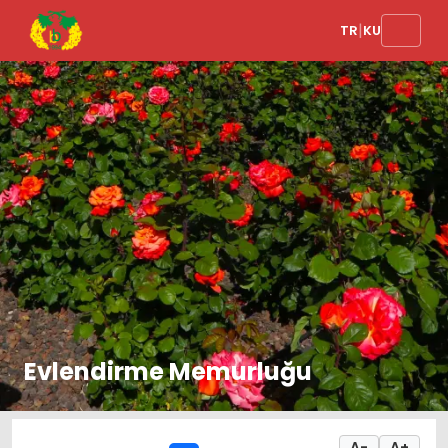
|
TR
KU
Evlendirme Memurluğu
A-
A+