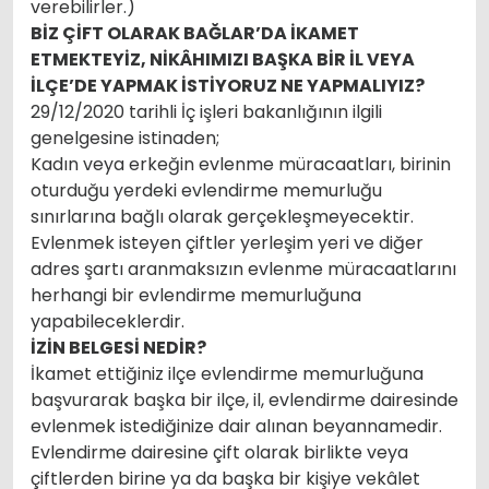
verebilirler.)
BİZ ÇİFT OLARAK BAĞLAR’DA İKAMET
ETMEKTEYİZ, NİKÂHIMIZI BAŞKA BİR İL VEYA
İLÇE’DE YAPMAK İSTİYORUZ NE YAPMALIYIZ?
29/12/2020 tarihli İç işleri bakanlığının ilgili
genelgesine istinaden;
Kadın veya erkeğin evlenme müracaatları, birinin
oturduğu yerdeki evlendirme memurluğu
sınırlarına bağlı olarak gerçekleşmeyecektir.
Evlenmek isteyen çiftler yerleşim yeri ve diğer
adres şartı aranmaksızın evlenme müracaatlarını
herhangi bir evlendirme memurluğuna
yapabileceklerdir.
İZİN BELGESİ NEDİR?
İkamet ettiğiniz ilçe evlendirme memurluğuna
başvurarak başka bir ilçe, il, evlendirme dairesinde
evlenmek istediğinize dair alınan beyannamedir.
Evlendirme dairesine çift olarak birlikte veya
çiftlerden birine ya da başka bir kişiye vekâlet