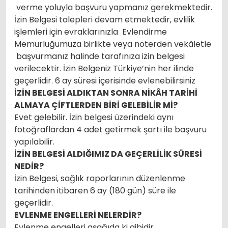
verme yoluyla başvuru yapmanız gerekmektedir.
İzin Belgesi talepleri devam etmektedir, evlilik
işlemleri için evraklarınızla Evlendirme
Memurluğumuza birlikte veya noterden vekâletle
başvurmanız halinde tarafınıza izin belgesi
verilecektir. İzin Belgeniz Türkiye’nin her ilinde
geçerlidir. 6 ay süresi içerisinde evlenebilirsiniz
İZİN BELGESİ ALDIKTAN SONRA NİKÂH TARİHİ
ALMAYA ÇİFTLERDEN BİRİ GELEBİLİR Mİ?
Evet gelebilir. İzin belgesi üzerindeki aynı
fotoğraflardan 4 adet getirmek şartı ile başvuru
yapılabilir.
İZİN BELGESİ ALDIĞIMIZ DA GEÇERLİLİK SÜRESİ
NEDİR?
İzin Belgesi, sağlık raporlarının düzenlenme
tarihinden itibaren 6 ay (180 gün) süre ile
geçerlidir.
EVLENME ENGELLERİ NELERDİR?
Evlenme engelleri aşağıda ki gibidir,