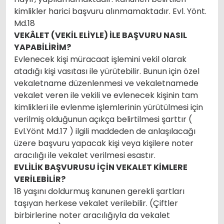
kimlikler harici başvuru alınmamaktadır. Evl. Yönt.
Md.18
VEKÂLET (VEKİL ELİYLE) İLE BAŞVURU NASIL
YAPABİLİRİM?
Evlenecek kişi müracaat işlemini vekil olarak
atadığı kişi vasıtası ile yürütebilir. Bunun için özel
vekaletname düzenlenmesi ve vekaletnamede
vekalet veren ile vekili ve evlenecek kişinin tam
kimlikleri ile evlenme işlemlerinin yürütülmesi için
verilmiş olduğunun açıkça belirtilmesi şarttır (
Evl.Yönt Md.17 ) ilgili maddeden de anlaşılacağı
üzere başvuru yapacak kişi veya kişilere noter
aracılığı ile vekalet verilmesi esastır.
EVLİLİK BAŞVURUSU İÇİN VEKALET KİMLERE
VERİLEBİLİR?
18 yaşını doldurmuş kanunen gerekli şartları
taşıyan herkese vekalet verilebilir. (Çiftler
birbirlerine noter aracılığıyla da vekalet