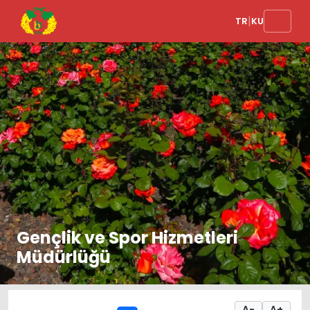
|
TR
KU
Gençlik ve Spor Hizmetleri
Müdürlüğü
A-
A+