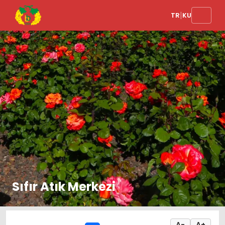
|
TR
KU
Sıfır Atık Merkezi
A-
A+