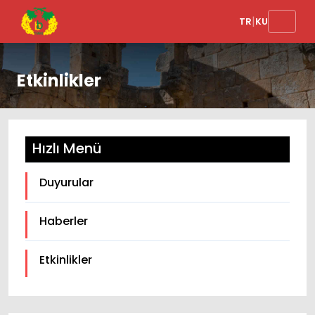
|
TR
KU
Etkinlikler
Hızlı Menü
Duyurular
Haberler
Etkinlikler