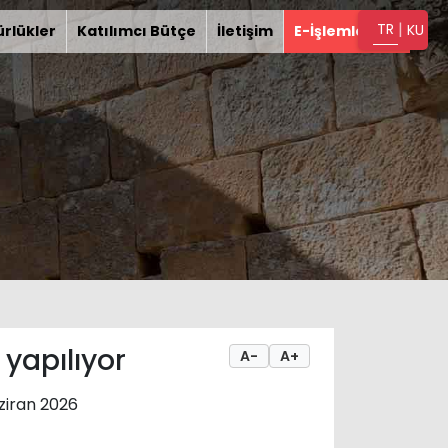
|
TR
KU
rlükler
Katılımcı Bütçe
İletişim
E-İşlemler
yapılıyor
A-
A+
ziran 2026