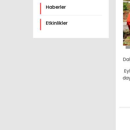
Haberler
Etkinlikler
Dah
Eyl
day