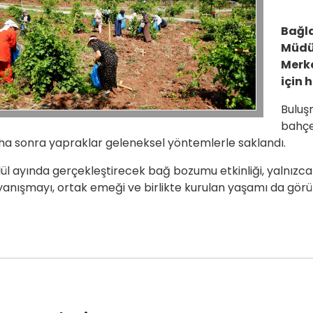
Bağla
Müdür
Merk
için h
Buluşm
bahçe
a sonra yapraklar geleneksel yöntemlerle saklandı.
ül ayında gerçekleştirecek bağ bozumu etkinliği, yalnızca
anışmayı, ortak emeği ve birlikte kurulan yaşamı da görü