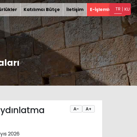
|
TR
KU
rlükler
Katılımcı Bütçe
İletişim
E-İşlemler
aları
 aydınlatma
A-
A+
yıs 2026