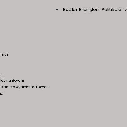
Bağlar Bilgi İşlem Politikalar
numuz
ası
latma Beyanı
mesi Kamera Aydınlatma Beyanı
ız