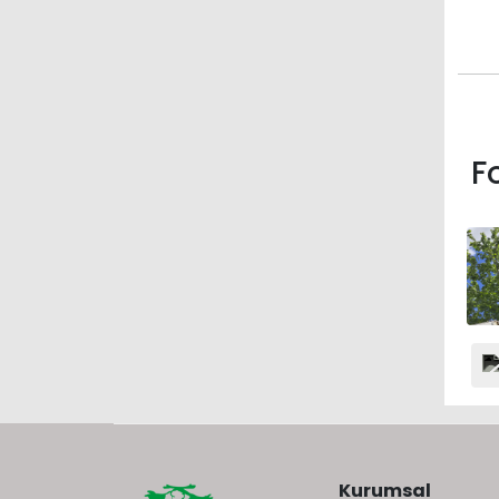
F
Kurumsal