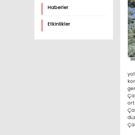
Haberler
Etkinlikler
yol
kon
ger
Çal
ort
Çal
düz
Ça