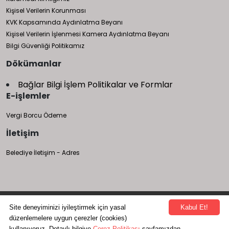
Kişisel Verilerin Korunması
KVK Kapsamında Aydınlatma Beyanı
Kişisel Verilerin İşlenmesi Kamera Aydınlatma Beyanı
Bilgi Güvenliği Politikamız
Dökümanlar
Bağlar Bilgi İşlem Politikalar ve Formlar
E-işlemler
Vergi Borcu Ödeme
İletişim
Belediye İletişim - Adres
Bağlar Belediyesi Bilgi İşlem Müdürlüğü tarafından yapılmıştır.
Site deneyiminizi iyileştirmek için yasal
Kabul Et!
düzenlemelere uygun çerezler (cookies)
412 251 93 00
kullanıyoruz. Detaylı bilgiye
Çerez Politikası
sayfamızdan