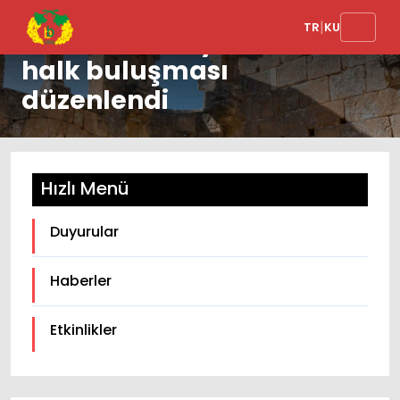
|
TR
KU
Övündüler köyünde
halk buluşması
düzenlendi
Hızlı Menü
Duyurular
Haberler
Etkinlikler