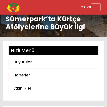
|
TR
KU
Sümerpark’ta Kürtçe
Atölyelerine Büyük İlgi
Hızlı Menü
Duyurular
Haberler
Etkinlikler