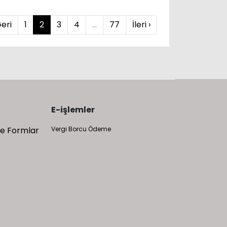
Geri
1
2
3
4
...
77
İleri ›
E-işlemler
 ve Formlar
Vergi Borcu Ödeme