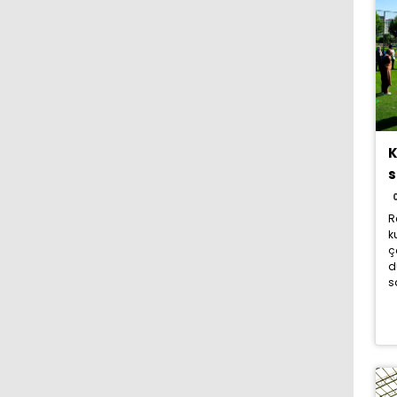
K
s
R
k
ç
d
s