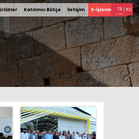
|
TR
KU
rlükler
Katılımcı Bütçe
İletişim
E-İşlemler