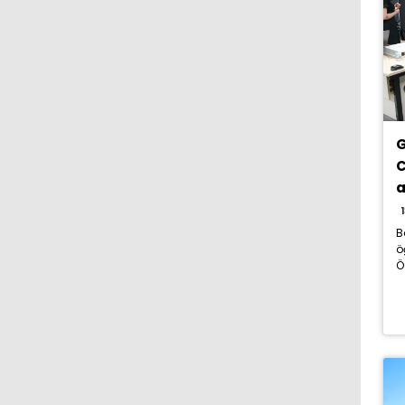
G
C
a
B
ö
Ö