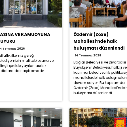
BASINA VE KAMUOYUNA
Özdemir (Zoxe)
DUYURU
Mahallesi’nde halk
buluşması düzenlendi
14 Temmuz 2026
effaflık ilkemiz gereği
14 Temmuz 2026
elediyemizin mali tablosuna ve
Bağlar Belediyesi ve Diyarbakır
ilinçli şekilde yayılan asılsız
Büyükşehir Belediyesi, halkçı ve
ddialara dair açıklamadır.
katılımcı belediyecilik politikası
mahallelerde halk buluşmalar
devam ediyor. Bu kapsamda
Özdemir (Zoxe) Mahallesi’nde 
buluşması düzenlendi.