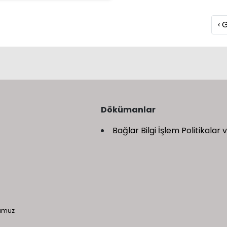
‹ 
Dökümanlar
Bağlar Bilgi İşlem Politikalar
numuz