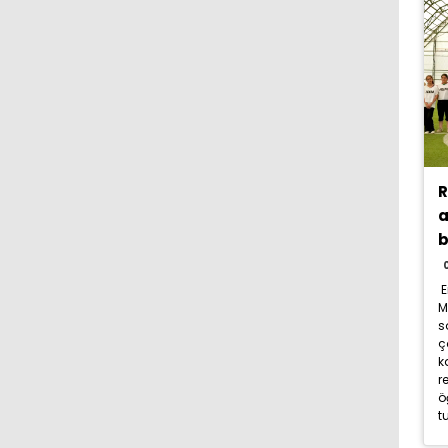
R
a
b
E
M
s
ç
k
r
ö
t