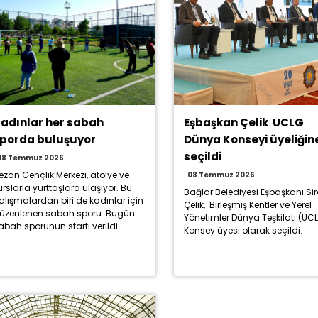
adınlar her sabah
Eşbaşkan Çelik UCLG
porda buluşuyor
Dünya Konseyi üyeliğin
seçildi
08 Temmuz 2026
ezan Gençlik Merkezi, atölye ve
08 Temmuz 2026
urslarla yurttaşlara ulaşıyor. Bu
Bağlar Belediyesi Eşbaşkanı Si
alışmalardan biri de kadınlar için
Çelik, Birleşmiş Kentler ve Yerel
üzenlenen sabah sporu. Bugün
Yönetimler Dünya Teşkilatı (UC
abah sporunun startı verildi.
Konsey üyesi olarak seçildi.