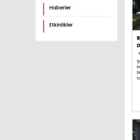
Haberler
Etkinlikler
Ş
b
b
i