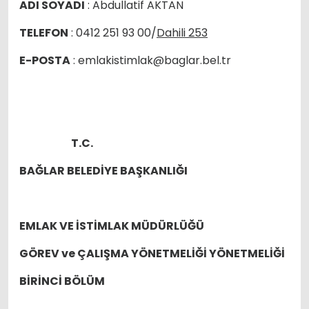
ADI SOYADI
: Abdullatif AKTAN
TELEFON
: 0412 251 93 00/
Dahili 253
E-POSTA
: emlakistimlak@baglar.bel.tr
T.C.
BAĞLAR BELEDİYE BAŞKANLIĞI
EMLAK VE İSTİMLAK MÜDÜRLÜĞÜ
GÖREV ve ÇALIŞMA YÖNETMELİĞİ
YÖNETMELİĞİ
BİRİNCİ BÖLÜM