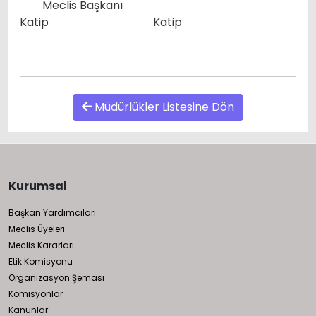
Meclis Başkanı
Katip Katip
Müdürlükler Listesine Dön
Kurumsal
Başkan Yardımcıları
Meclis Üyeleri
Meclis Kararları
Etik Komisyonu
Organizasyon Şeması
Komisyonlar
Kanunlar