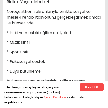
Birlikte Yaşam Merkezi
Nöroçeşitlilerin akranlarıyla birlikte sosyal ve
mesleki rehabilitasyonunu gerçekleştirmek amacı
ile bünyesinde;
* Hobi ve mesleki eğitim atölyeleri
* Müzik sınıfı
* Spor sınıfı
* Psikososyal destek
* Duyu bütünleme
bulunan yaşam merkezidir. Birlikte yaşam
merkezinde atölye ve psikososyal destek
Site deneyiminizi iyileştirmek için yasal
Kabul Et!
hizmetlerinin yanında sosyal ve kültürel etkinlikler
düzenlemelere uygun çerezler (cookies)
yer almaktadır. Merkeze kayıtlı bireyler hafta içi
kullanıyoruz. Detaylı bilgiye
Çerez Politikası
sayfamızdan
erişebilirsiniz.
her gün birimden hizmet alabilmektedirler.