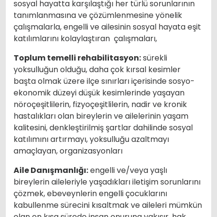
sosyal hayatta karşılaştığı her türlü sorunlarının
tanımlanmasına ve çözümlenmesine yönelik
çalışmalarla, engelli ve ailesinin sosyal hayata eşit
katılımlarını kolaylaştıran çalışmaları,
Toplum temelli rehabilitasyon:
sürekli
yoksulluğun olduğu, daha çok kırsal kesimler
başta olmak üzere ilçe sınırları içerisinde sosyo-
ekonomik düzeyi düşük kesimlerinde yaşayan
nöroçeşitlilerin, fizyoçeşitlilerin, nadir ve kronik
hastalıkları olan bireylerin ve ailelerinin yaşam
kalitesini, denkleştirilmiş şartlar dahilinde sosyal
katılımını artırmayı, yoksulluğu azaltmayı
amaçlayan, organizasyonları
Aile Danışmanlığı:
engelli ve/veya yaşlı
bireylerin aileleriyle yaşadıkları iletişim sorunlarını
çözmek, ebeveynlerin engelli çocuklarını
kabullenme sürecini kısaltmak ve aileleri mümkün
olan en kısa sürede insan onuruna yakışır, hak