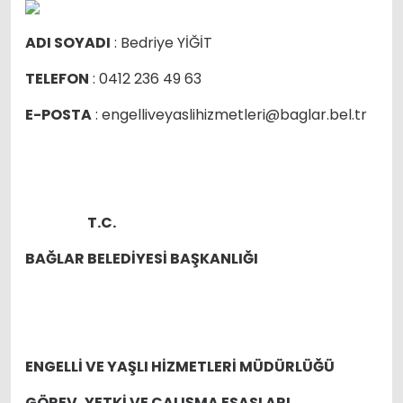
ADI SOYADI
: Bedriye YİĞİT
TELEFON
: 0412 236 49 63
E-POSTA
: engelliveyaslihizmetleri@baglar.bel.tr
T.C.
BAĞLAR BELEDİYESİ BAŞKANLIĞI
ENGELLİ VE YAŞLI HİZMETLERİ MÜDÜRLÜĞÜ
GÖREV, YETKİ VE ÇALIŞMA ESASLARI