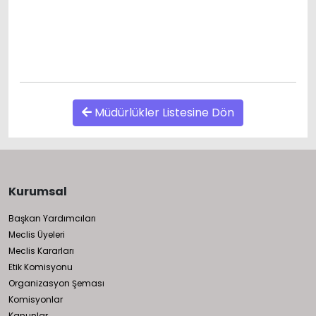
Müdürlükler Listesine Dön
Kurumsal
Başkan Yardımcıları
Meclis Üyeleri
Meclis Kararları
Etik Komisyonu
Organizasyon Şeması
Komisyonlar
Kanunlar