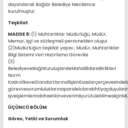
dayanılarak Bağlar Belediye Meclisince
kurulmuştur.
Teşkilat
MADDE 6:
(1) Muhtarlıklar Müdürlüğü; Müdür,
Memur, işçi ve sözleşmeli personelden oluşur.
(2)Müdürlüğün teşkilat yapısı ; Müdür, Muhtarlıklar
Bilgi Sistemi Veri Hazırlama Görevlisi.
(3)
BelediyeveBağlıKuruluşlarıileMahalliİdareBirlikleri
Norm
KadroİlkeveStandartlarınaİlişkinEsaslarçerçevesindebi
görevvesorumluluklarınaparalelolarakihtiyaçduyulanni
işveişlemlerindahaetkinveverimliyürütülebilmesiiçinMü
ÜÇÜNCÜ BÖLÜM
Görev, Yetki ve Sorumluk