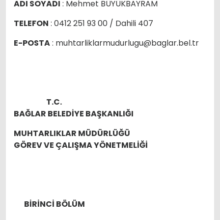
ADI SOYADI
: Mehmet BÜYÜKBAYRAM
TELEFON
: 0412 251 93 00 / Dahili 407
E-POSTA
: muhtarliklarmudurlugu@baglar.bel.tr
T.C.
BAĞLAR BELEDİYE BAŞKANLIĞI
MUHTARLIKLAR MÜDÜRLÜĞÜ
GÖREV VE ÇALIŞMA YÖNETMELİĞİ
BİRİNCİ BÖLÜM