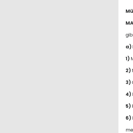
Mü
MA
gibi
a)
1)
2)
3)
4)
5)
6)
me