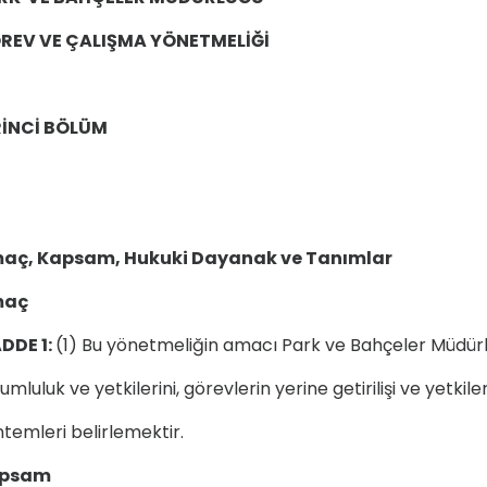
REV VE ÇALIŞMA YÖNETMELİĞİ
RİNCİ BÖLÜM
aç, Kapsam, Hukuki Dayanak ve Tanımlar
maç
DDE 1:
(1) Bu yönetmeliğin amacı Park ve Bahçeler Müdürl
umluluk ve yetkilerini, görevlerin yerine getirilişi ve yetki
temleri belirlemektir.
psam