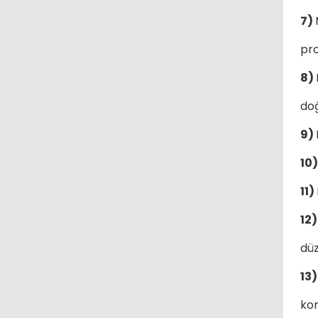
7)
pro
8)
doğ
9)
10
11)
12
düz
13
kon