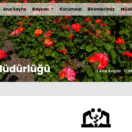
Ana Sayfa
Başkan
Kurumsal
Birimlerimiz
Müdü
 Müdürlüğü
Ana Sayfa
M