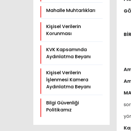
Mahalle Muhtarlıkları
GÖ
Kişisel Verilerin
Korunması
Bİ
KVK Kapsamında
Aydınlatma Beyanı
Am
Kişisel Verilerin
İşlenmesi Kamera
A
Aydınlatma Beyanı
MA
Bilgi Güvenliği
sor
Politikamız
yön
Ka