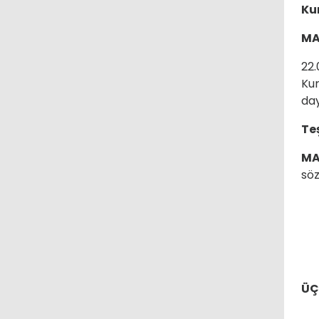
Ku
MA
22.
Kur
day
Te
MA
söz
ÜÇ