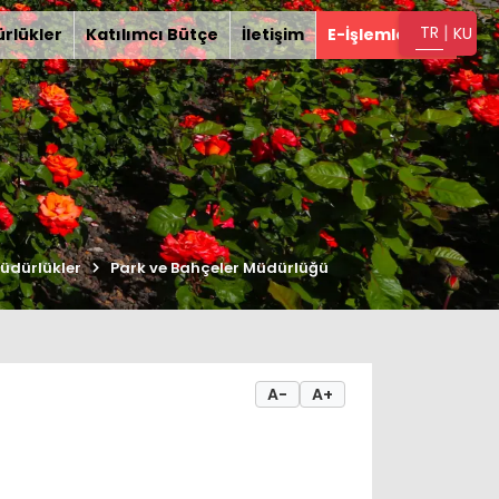
|
TR
KU
rlükler
Katılımcı Bütçe
İletişim
E-İşlemler
üdürlükler
Park ve Bahçeler Müdürlüğü
A-
A+