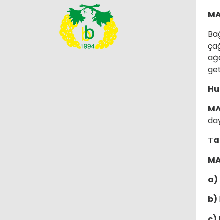
MA
Bağ
çağ
ağa
get
Hu
MA
day
Ta
MA
a)
b)
c)