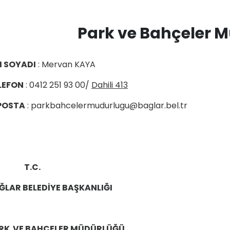
Park ve Bahçeler 
I SOYADI
: Mervan KAYA
LEFON
: 0412 251 93 00/
Dahili 413
POSTA
: parkbahcelermudurlugu@baglar.bel.tr
T.C.
ĞLAR BELEDİYE BAŞKANLIĞI
RK VE BAHÇELER MÜDÜRLÜĞÜ