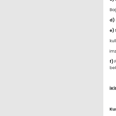
Bağ
d)
e)
kul
imz
f)
bek
İK
Ku