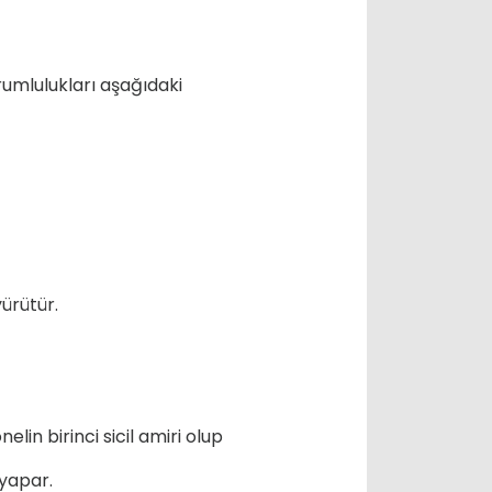
rumlulukları aşağıdaki
yürütür.
in birinci sicil amiri olup
yapar.