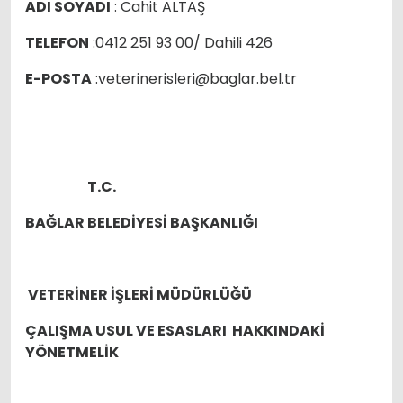
ADI SOYADI
: Cahit ALTAŞ
TELEFON
:0412 251 93 00/
Dahili 426
E-POSTA
:veterinerisleri@baglar.bel.tr
T.C.
BAĞLAR BELEDİYESİ BAŞKANLIĞI
VETERİNER İŞLERİ MÜDÜRLÜĞÜ
ÇALIŞMA USUL VE ESASLARI HAKKINDAKİ
YÖNETMELİK