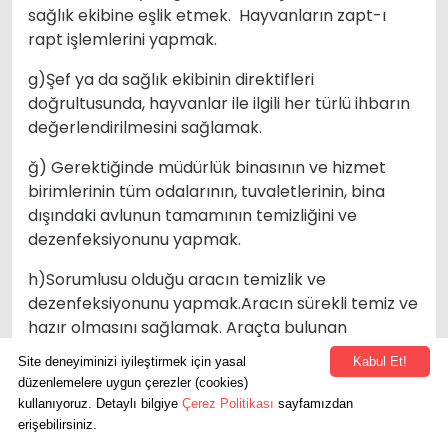
sağlık ekibine eşlik etmek. Hayvanların zapt-ı
rapt işlemlerini yapmak.
g)Şef ya da sağlık ekibinin direktifleri
doğrultusunda, hayvanlar ile ilgili her türlü ihbarın
değerlendirilmesini sağlamak.
ğ) Gerektiğinde müdürlük binasının ve hizmet
birimlerinin tüm odalarının, tuvaletlerinin, bina
dışındaki avlunun tamamının temizliğini ve
dezenfeksiyonunu yapmak.
h)Sorumlusu olduğu aracın temizlik ve
dezenfeksiyonunu yapmak.Aracın sürekli temiz ve
hazır olmasını sağlamak. Araçta bulunan
hayvanların sağlıklı ve güvenli bir şekilde naklini
Site deneyiminizi iyileştirmek için yasal
Kabul Et!
sağlamak.
düzenlemelere uygun çerezler (cookies)
kullanıyoruz. Detaylı bilgiye
Çerez Politikası
sayfamızdan
ı)Müdür tarafında verilen diğer tüm görevleri
erişebilirsiniz.
gereken özeni göstererek yerine getirmek.